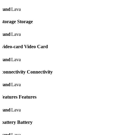
rand
Lava
Storage
rand
Lava
Video Card
rand
Lava
Connectivity
rand
Lava
Features
rand
Lava
Battery
rand
Lava