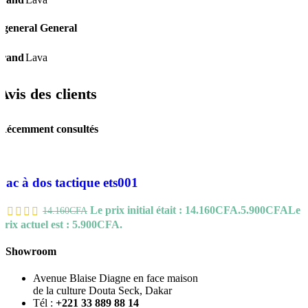
General
rand
Lava
Avis des clients
Récemment consultés
Sac à dos tactique ets001
Le prix initial était : 14.160CFA.
5.900
CFA
Le
14.160
CFA
prix actuel est : 5.900CFA.
Showroom
Avenue Blaise Diagne en face maison
de la culture Douta Seck, Dakar
Tél :
+221 33 889 88 14