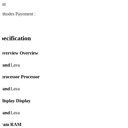
fait
éthodes Payement :
pecification
Overview
rand
Lava
Processor
rand
Lava
Display
rand
Lava
RAM