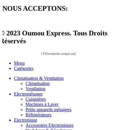
NOUS ACCEPTONS:
© 2023 Oumou Express. Tous Droits
Réservés
| Fièrement conçu au|
Sénégal
Menu
Catégories
Climatisation & Ventilation
Climatisation
Ventilation
Electroménager
Cuisinières
Machines à Laver
Petits appareils ménagers
Réfrigérateurs
Electronique
Accessoires Electroniques