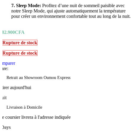
7. Sleep Mode:
Profitez d’une nuit de sommeil paisible avec
notre Sleep Mode, qui ajuste automatiquement la température
pour créer un environnement confortable tout au long de la nuit.
182.900
CFA
Rupture de stock
Rupture de stock
omparer
hare:
Retrait au Showroom Oumou Express
etirer aujourd'hui
tuit
Livraison à Domicile
re coursier livrera à l'adresse indiquée
 Days