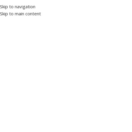
Skip to navigation
Skip to main content
Accueil
|
Promo été split 2026
Promo été split 2026
Colonnes
Aucun produit ne correspond à votre sélection.